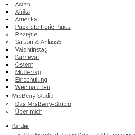
Asien
Afrika
Amerika
Packliste Ferienhaus
Rezepte
Saison & Anlass
Valentinstag
Karneval
Ostern
Muttertag
Einschulung
Weihnachten
MrsBerry Studio
Das MrsBerry-Studio
Über mich
Kinder