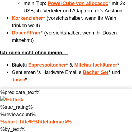
mein Tipp:
PowerCube von allocacoc
* mit 2x
USB, 4x Verteiler und Adaptern für’s Ausland
Korkenzieher
*
(vorsichtshalber, wenn ihr Wein
trinken wollt)
Dosenöffner
* (vorsichtshalber, wenn ihr Dosen
mitnehmt)
Ich reise nicht ohne meine …
Bialetti
Espressokocher
* &
Milchaufschäumer
*
Gentlemen ’s Hardware Emaille
Becher Set
* und
Tasse
*
%predicate_text%
%star_rating%
%reviewcount%
%short_title%%titlelinkmark%
%by_text%