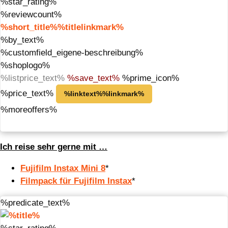
%star_rating%
%reviewcount%
%short_title%%titlelinkmark%
%by_text%
%customfield_eigene-beschreibung%
%shoplogo%
%listprice_text%
%save_text%
%prime_icon%
%price_text%
%linktext%%linkmark%
%moreoffers%
Ich reise sehr gerne mit …
Fujifilm Instax Mini 8
*
Filmpack für Fujifilm Instax
*
%predicate_text%