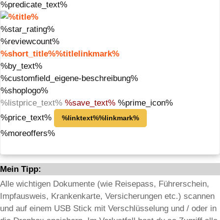
%predicate_text%
%star_rating%
%reviewcount%
%short_title%%titlelinkmark%
%by_text%
%customfield_eigene-beschreibung%
%shoplogo%
%listprice_text%
%save_text%
%prime_icon%
%price_text%
%linktext%%linkmark%
%moreoffers%
Mein Tipp:
Alle wichtigen Dokumente (wie Reisepass, Führerschein,
Impfausweis, Krankenkarte, Versicherungen etc.) scannen
und auf einem USB Stick mit Verschlüsselung und / oder in