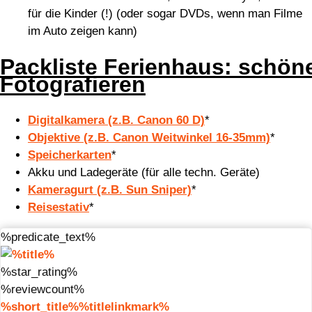
für die Kinder (!) (oder sogar DVDs, wenn man Filme
im Auto zeigen kann)
Packliste Ferienhaus: schön
Fotografieren
Digitalkamera (z.B. Canon 60 D)
*
Objektive (z.B. Canon Weitwinkel 16-35mm)
*
Speicherkarten
*
Akku und Ladegeräte (für alle techn. Geräte)
Kameragurt (z.B. Sun Sniper)
*
Reisestativ
*
%predicate_text%
%star_rating%
%reviewcount%
%short_title%%titlelinkmark%