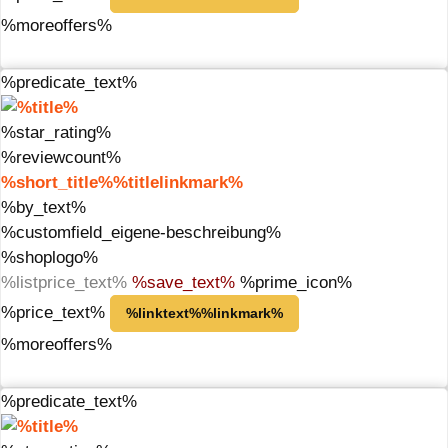
%moreoffers%
%predicate_text%
%star_rating%
%reviewcount%
%short_title%%titlelinkmark%
%by_text%
%customfield_eigene-beschreibung%
%shoplogo%
%listprice_text%
%save_text%
%prime_icon%
%price_text%
%linktext%%linkmark%
%moreoffers%
%predicate_text%