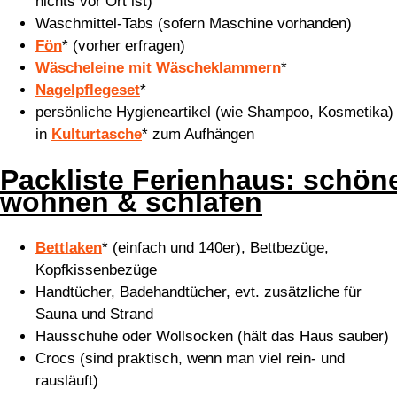
nichts vor Ort ist)
Waschmittel-Tabs (sofern Maschine vorhanden)
Fön
*
(vorher erfragen)
Wäscheleine mit Wäscheklammern
*
Nagelpflegeset
*
persönliche Hygieneartikel (wie Shampoo, Kosmetika)
in
Kulturtasche
* zum Aufhängen
Packliste Ferienhaus:
schön
wohnen & schlafen
Bettlaken
*
(einfach und 140er), Bettbezüge,
Kopfkissenbezüge
Handtücher, Badehandtücher, evt. zusätzliche für
Sauna und Strand
Hausschuhe oder Wollsocken (hält das Haus sauber)
Crocs (sind praktisch, wenn man viel rein- und
rausläuft)