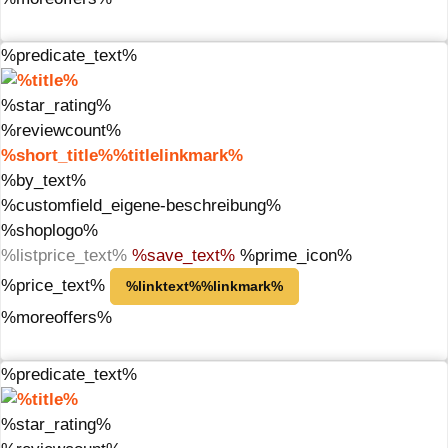
%predicate_text%
%star_rating%
%reviewcount%
%short_title%%titlelinkmark%
%by_text%
%customfield_eigene-beschreibung%
%shoplogo%
%listprice_text%
%save_text%
%prime_icon%
%price_text%
%linktext%%linkmark%
%moreoffers%
%predicate_text%
%star_rating%