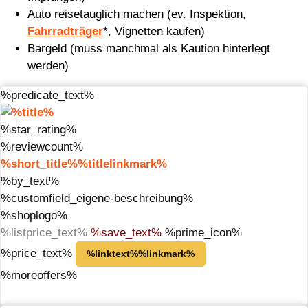
Auto reisetauglich machen (ev. Inspektion,
Fahrradträger
*, Vignetten kaufen)
Bargeld (muss manchmal als Kaution hinterlegt
werden)
%predicate_text%
%star_rating%
%reviewcount%
%short_title%%titlelinkmark%
%by_text%
%customfield_eigene-beschreibung%
%shoplogo%
%listprice_text%
%save_text%
%prime_icon%
%price_text%
%linktext%%linkmark%
%moreoffers%