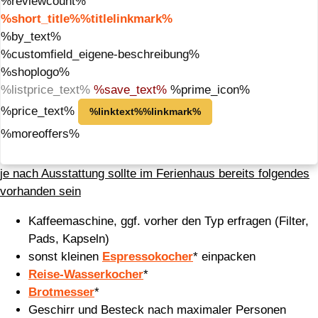
%reviewcount%
%short_title%%titlelinkmark%
%by_text%
%customfield_eigene-beschreibung%
%shoplogo%
%listprice_text%
%save_text%
%prime_icon%
%price_text%
%linktext%%linkmark%
%moreoffers%
je nach Ausstattung sollte im Ferienhaus bereits folgendes
vorhanden sein
Kaffeemaschine, ggf. vorher den Typ erfragen (Filter,
Pads, Kapseln)
sonst kleinen
Espressokocher
* einpacken
Reise-Wasserkocher
*
Brotmesser
*
Geschirr und Besteck nach maximaler Personen