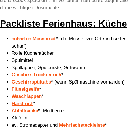
die Dropbox speichern. Im Verlustfall hast du so Zugriff alle
deine wichtigen Dokumente.
Packliste Ferienhaus: Küche
scharfes Messerset
* (die Messer vor Ort sind selten
scharf)
Rolle Küchentücher
Spülmittel
Spüllappen, Spülbürste, Schwamm
Geschirr-Trockentuch
*
Geschirrspültabs
* (wenn Spülmaschine vorhanden)
Flüssigseife
*
Waschlappen
*
Handtuch
*
Abfallsäcke
*, Müllbeutel
Alufolie
ev. Stromadapter und
Mehrfachsteckleiste
*