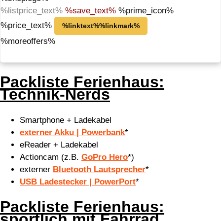
%listprice_text%
%save_text%
%prime_icon%
%price_text%
%linktext%%linkmark%
%moreoffers%
Packliste Ferienhaus:
Technik-Nerds
Smartphone + Ladekabel
externer Akku | Powerbank
*
eReader + Ladekabel
Actioncam (z.B.
GoPro Hero
*)
externer
Bluetooth Lautsprecher
*
USB Ladestecker | PowerPort
*
Packliste Ferienhaus:
sportlich mit Fahrrad