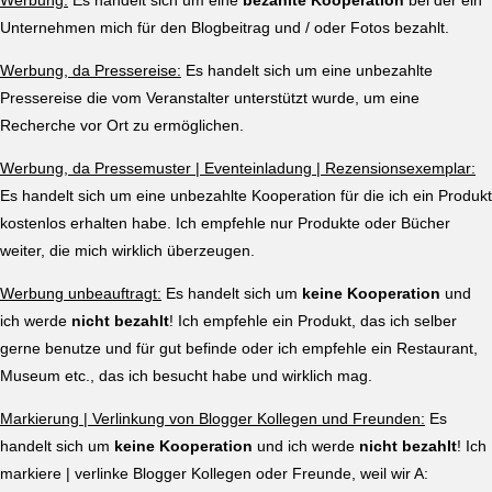
Werbung:
Es handelt sich um eine
bezahlte Kooperation
bei der ein
Unternehmen mich für den Blogbeitrag und / oder Fotos bezahlt.
Werbung, da Pressereise:
Es handelt sich um eine unbezahlte
Pressereise die vom Veranstalter unterstützt wurde, um eine
Recherche vor Ort zu ermöglichen.
Werbung, da Pressemuster | Eventeinladung | Rezensionsexemplar:
Es handelt sich um eine unbezahlte Kooperation für die ich ein Produkt
kostenlos erhalten habe. Ich empfehle nur Produkte oder Bücher
weiter, die mich wirklich überzeugen.
Werbung unbeauftragt:
Es handelt sich um
keine Kooperation
und
ich werde
nicht bezahlt
! Ich empfehle ein Produkt, das ich selber
gerne benutze und für gut befinde oder ich empfehle ein Restaurant,
Museum etc., das ich besucht habe und wirklich mag.
Markierung | Verlinkung von Blogger Kollegen und Freunden:
Es
handelt sich um
keine Kooperation
und ich werde
nicht bezahlt
! Ich
markiere | verlinke Blogger Kollegen oder Freunde, weil wir A: