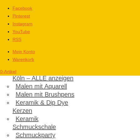
Facebook
Pinterest
Instagram
YouTube
RSS
Mein Konto
Warenkorb
Kinder
Kindergeburtstag in
0-Artikel
Köln – ALLE anzeigen
Malen mit Aquarell
Malen mit Brushpens
Keramik & Dip Dye
Kerzen
Keramik
Schmuckschale
Schmuckparty