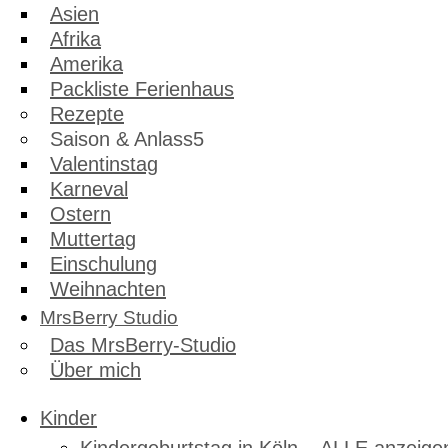
Asien
Afrika
Amerika
Packliste Ferienhaus
Rezepte
Saison & Anlass
Valentinstag
Karneval
Ostern
Muttertag
Einschulung
Weihnachten
MrsBerry Studio
Das MrsBerry-Studio
Über mich
Kinder