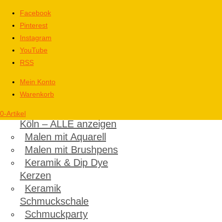
Facebook
Pinterest
Instagram
YouTube
RSS
Mein Konto
Warenkorb
Kinder
Kindergeburtstag in
0-Artikel
Köln – ALLE anzeigen
Malen mit Aquarell
Malen mit Brushpens
Keramik & Dip Dye
Kerzen
Keramik
Schmuckschale
Schmuckparty