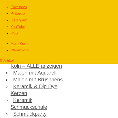
Facebook
Pinterest
Instagram
YouTube
RSS
Mein Konto
Warenkorb
Kinder
Kindergeburtstag in
0-Artikel
Köln – ALLE anzeigen
Malen mit Aquarell
Malen mit Brushpens
Keramik & Dip Dye
Kerzen
Keramik
Schmuckschale
Schmuckparty