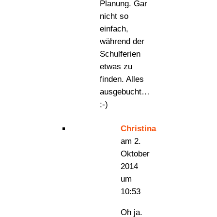
Planung. Gar
nicht so
einfach,
während der
Schulferien
etwas zu
finden. Alles
ausgebucht…
;-)
Christina
am 2.
Oktober
2014
um
10:53
Oh ja.