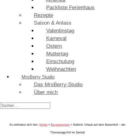
Packliste Ferienhaus
Rezepte
Saison & Anlass
Valentinstag
Karneval
Ostern
Muttertag
Einschulung
Weihnachten
MrsBerry Studio
Das MrsBerry-Studio
Über mich
Du befindest dich hier:
Home
»
Europareisen
»
Südtirol: Urlaub auf dem Bauernhof – der
Thomasegg-Hof im Sarntal