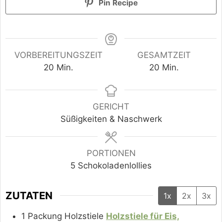
Pin Recipe
VORBEREITUNGSZEIT
GESAMTZEIT
Minuten
Minuten
20
Min.
20
Min.
GERICHT
Süßigkeiten & Naschwerk
PORTIONEN
5
Schokoladenlollies
ZUTATEN
1x
2x
3x
1
Packung
Holzstiele
Holzstiele für Eis,