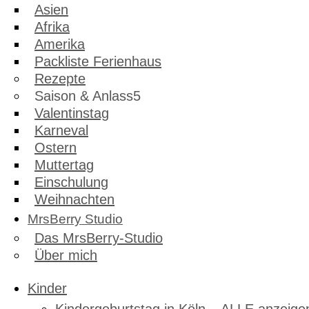
Asien
Afrika
Amerika
Packliste Ferienhaus
Rezepte
Saison & Anlass
Valentinstag
Karneval
Ostern
Muttertag
Einschulung
Weihnachten
MrsBerry Studio
Das MrsBerry-Studio
Über mich
Kinder