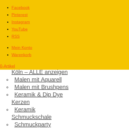
Facebook
Pinterest
Instagram
YouTube
RSS
Mein Konto
Warenkorb
Kinder
Kindergeburtstag in
0-Artikel
Köln – ALLE anzeigen
Malen mit Aquarell
Malen mit Brushpens
Keramik & Dip Dye
Kerzen
Keramik
Schmuckschale
Schmuckparty