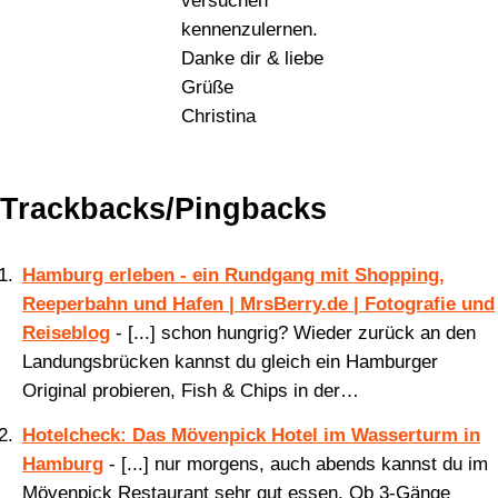
versuchen
kennenzulernen.
Danke dir & liebe
Grüße
Christina
Trackbacks/Pingbacks
Hamburg erleben - ein Rundgang mit Shopping,
Reeperbahn und Hafen | MrsBerry.de | Fotografie und
Reiseblog
- [...] schon hungrig? Wieder zurück an den
Landungsbrücken kannst du gleich ein Hamburger
Original probieren, Fish & Chips in der…
Hotelcheck: Das Mövenpick Hotel im Wasserturm in
Hamburg
- [...] nur morgens, auch abends kannst du im
Mövenpick Restaurant sehr gut essen. Ob 3-Gänge