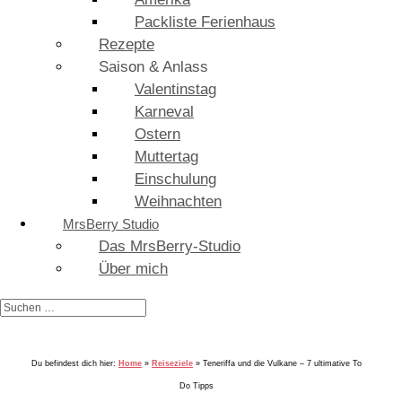
Packliste Ferienhaus
Rezepte
Saison & Anlass
Valentinstag
Karneval
Ostern
Muttertag
Einschulung
Weihnachten
MrsBerry Studio
Das MrsBerry-Studio
Über mich
Du befindest dich hier:
Home
»
Reiseziele
»
Teneriffa und die Vulkane – 7 ultimative To
Do Tipps