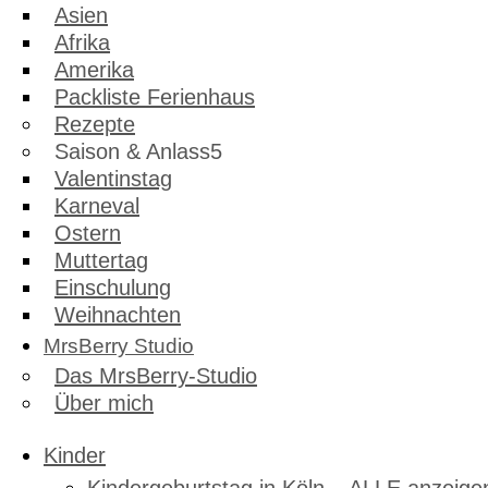
Asien
Afrika
Amerika
Packliste Ferienhaus
Rezepte
Saison & Anlass
Valentinstag
Karneval
Ostern
Muttertag
Einschulung
Weihnachten
MrsBerry Studio
Das MrsBerry-Studio
Über mich
Kinder