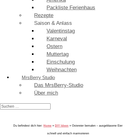
Packliste Ferienhaus
Rezepte
Saison & Anlass
Valentinstag
Karneval
Ostern
Muttertag
Einschulung
Weihnachten
MrsBerry Studio
Das MrsBerry-Studio
Über mich
Du befindest dich hier:
Home
»
DIY Ideen
»
Ostereier bemalen – ausgeblasene Eier
schnell und einfach marmorieren