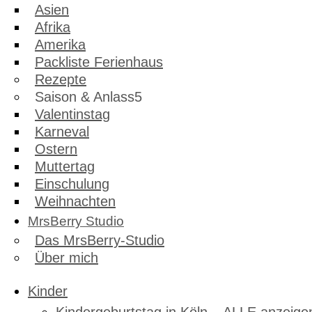
Asien
Afrika
Amerika
Packliste Ferienhaus
Rezepte
Saison & Anlass
Valentinstag
Karneval
Ostern
Muttertag
Einschulung
Weihnachten
MrsBerry Studio
Das MrsBerry-Studio
Über mich
Kinder