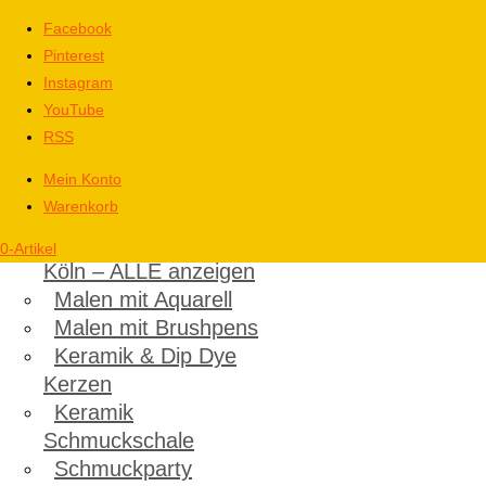
Facebook
Pinterest
Instagram
YouTube
RSS
Mein Konto
Warenkorb
Kinder
Kindergeburtstag in
0-Artikel
Köln – ALLE anzeigen
Malen mit Aquarell
Malen mit Brushpens
Keramik & Dip Dye
Kerzen
Keramik
Schmuckschale
Schmuckparty