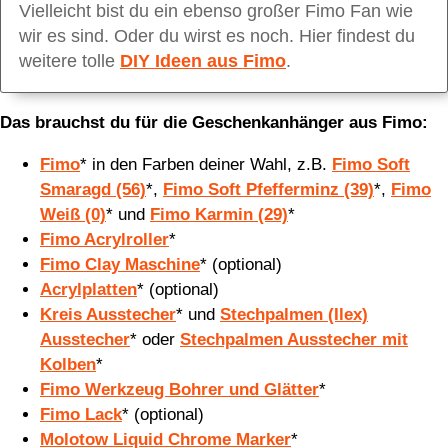
Vielleicht bist du ein ebenso großer Fimo Fan wie
wir es sind. Oder du wirst es noch. Hier findest du
weitere tolle
DIY Ideen aus Fimo
.
Das brauchst du für die Geschenkanhänger aus Fimo:
Fimo
* in den Farben deiner Wahl, z.B.
Fimo Soft
Smaragd (56)
*,
Fimo Soft Pfefferminz (39)
*,
Fimo
Weiß (0)
* und
Fimo Karmin (29)
*
Fimo Acrylroller
*
Fimo Clay Maschine
* (optional)
Acrylplatten
* (optional)
Kreis Ausstecher
* und
Stechpalmen (Ilex)
Ausstecher
* oder
Stechpalmen Ausstecher mit
Kolben
*
Fimo Werkzeug Bohrer und Glätter
*
Fimo Lack
* (optional)
Molotow Liquid Chrome Marker
*