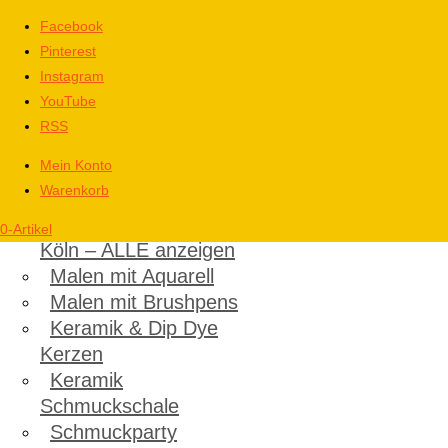
Facebook
Pinterest
Instagram
YouTube
RSS
Mein Konto
Warenkorb
Kinder
Kindergeburtstag in
0-Artikel
Köln – ALLE anzeigen
Malen mit Aquarell
Malen mit Brushpens
Keramik & Dip Dye
Kerzen
Keramik
Schmuckschale
Schmuckparty