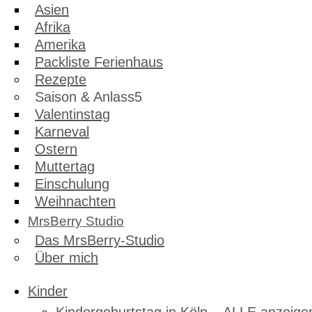
Asien
Afrika
Amerika
Packliste Ferienhaus
Rezepte
Saison & Anlass
Valentinstag
Karneval
Ostern
Muttertag
Einschulung
Weihnachten
MrsBerry Studio
Das MrsBerry-Studio
Über mich
Kinder