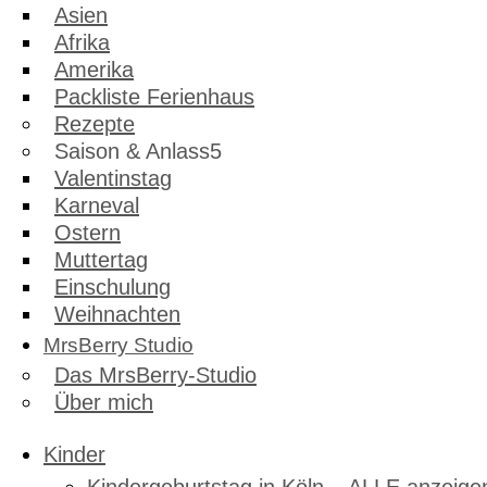
Asien
Afrika
Amerika
Packliste Ferienhaus
Rezepte
Saison & Anlass
Valentinstag
Karneval
Ostern
Muttertag
Einschulung
Weihnachten
MrsBerry Studio
Das MrsBerry-Studio
Über mich
Kinder